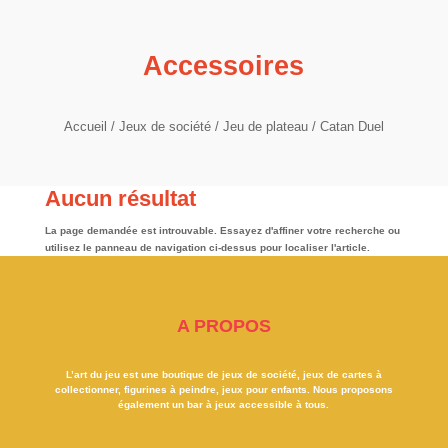
Accessoires
Accueil
/
Jeux de société
/
Jeu de plateau
/ Catan Duel
Aucun résultat
La page demandée est introuvable. Essayez d'affiner votre recherche ou
utilisez le panneau de navigation ci-dessus pour localiser l'article.
A PROPOS
L’art du jeu est une boutique de jeux de société, jeux de cartes à
collectionner, figurines à peindre, jeux pour enfants. Nous proposons
également un bar à jeux accessible à tous.