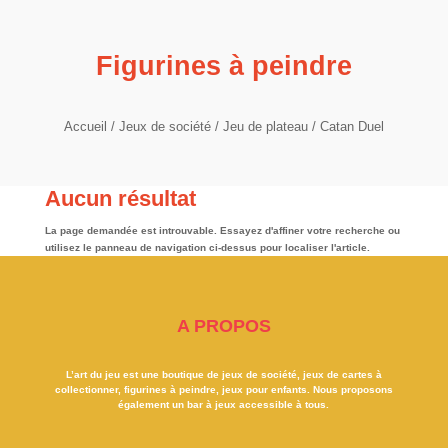
Figurines à peindre
Accueil
/
Jeux de société
/
Jeu de plateau
/ Catan Duel
Aucun résultat
La page demandée est introuvable. Essayez d'affiner votre recherche ou
utilisez le panneau de navigation ci-dessus pour localiser l'article.
A PROPOS
L’art du jeu est une boutique de jeux de société, jeux de cartes à
collectionner, figurines à peindre, jeux pour enfants. Nous proposons
également un bar à jeux accessible à tous.